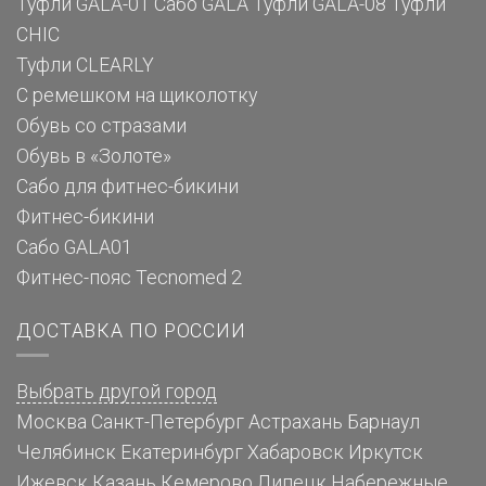
Туфли GALA-01
Сабо GALA
Туфли GALA-08
Туфли
CHIC
Туфли CLEARLY
С ремешком на щиколотку
Обувь со стразами
Обувь в «Золоте»
Сабо для фитнес-бикини
Фитнес-бикини
Сабо GALA01
Фитнес-пояс Tecnomed 2
ДОСТАВКА ПО РОССИИ
Выбрать другой город
Москва
Санкт-Петербург
Астрахань
Барнаул
Челябинск
Екатеринбург
Хабаровск
Иркутск
Ижевск
Казань
Кемерово
Липецк
Набережные