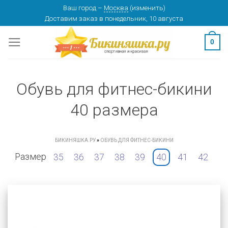
Skip
Ваш город
–
Москва
(
изменить
)
Доставим заказ
в понедельник, 10 августа
to
content
0
Обувь для фитнес-бикини
40 размера
БИКИНЯШКА.РУ
»
ОБУВЬ ДЛЯ ФИТНЕС-БИКИНИ
Размер
35
36
37
38
39
40
41
42