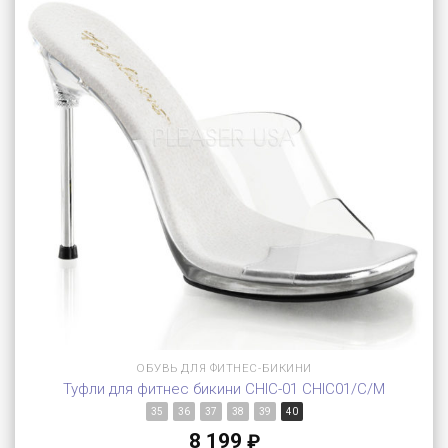
ОБУВЬ ДЛЯ ФИТНЕС-БИКИНИ
Туфли для фитнес бикини CHIC-01 CHIC01/C/M
35
36
37
38
39
40
8 199
₽