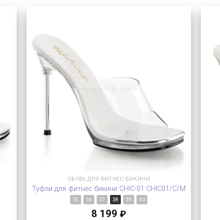
ОБУВЬ ДЛЯ ФИТНЕС-БИКИНИ
Туфли для фитнес бикини CHIC-01 CHIC01/C/M
35
36
37
38
39
40
8 199
₽