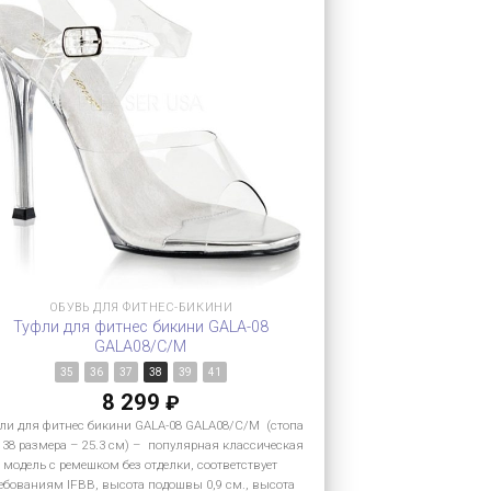
ОБУВЬ ДЛЯ ФИТНЕС-БИКИНИ
Туфли для фитнес бикини GALA-08
GALA08/C/M
35
36
37
38
39
41
8 299
₽
ли для фитнес бикини GALA-08 GALA08/C/M (стопа
 38 размера – 25.3 см) – популярная классическая
модель с ремешком без отделки, соответствует
ебованиям IFBB, высота подошвы 0,9 см., высота