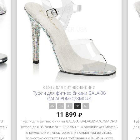
ОБУВЬ ДЛЯ ФИТНЕС-БИКИНИ
Туфли для фитнес бикини GALA-08
GALA08DM/C/SMCRS
35
36
37
38
41
11 899
₽
RS
Туфли для фитнес бикини GALA-08 GALA08DM/C/SMCRS
Туф
дель
(стопа для 38 размера – 25.3 см) – классическая модель
для
ю
с ремешком и неповторимым покрытием из страз.
0,9
Полностью соответствует требованиям IFBB, высота
тр