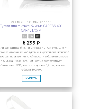
ОБУВЬ ДЛЯ ФИТНЕС-БИКИНИ
Туфли для фитнес бикини CARESS-401
CAR401/C/M
35
36
38
6 299
₽
фли для фитнес бикини CARESS-401 CAR401/C/M –
ль с заниженным каблуком и широкой силиконовой
тью для повышения устойчивости и более плотному
примыканию к ноге. Полностью соответствует
ебованиям IFBB, высота подошвы 0,9 см., высота
каблука 10,2 см.
КУПИТЬ