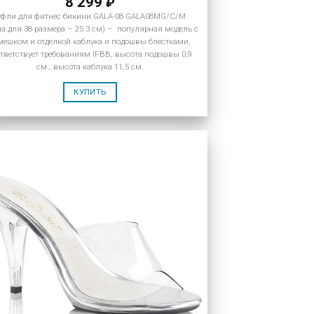
8 299
₽
уфли для фитнес бикини GALA-08 GALA08MG/C/M
па для 38 размера – 25.3 см) – популярная модель с
мешком и отделкой каблука и подошвы блестками,
тветствует требованиям IFBB, высота подошвы 0,9
см., высота каблука 11,5 см.
КУПИТЬ