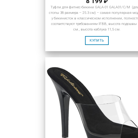
8 199
₽
Туфли для фитнес-бикини GALA-01 GALA01/C/M (дл
стопы 38 размера – 25.3 см) – самая популярная мо
у бикинисток в классическом исполнении, полнос
соответствуют требованиям IFBB, высота подошвы 
см., высота каблука 11,5 см.
КУПИТЬ