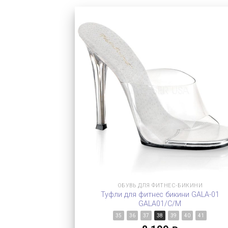
ОБУВЬ ДЛЯ ФИТНЕС-БИКИНИ
Туфли для фитнес бикини GALA-01
GALA01/C/M
35
36
37
38
39
40
41