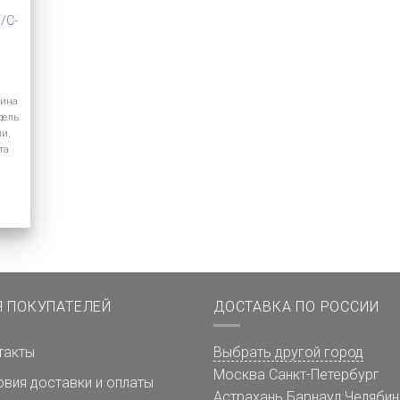
/C-
лина
дель
ии,
та
Я ПОКУПАТЕЛЕЙ
ДОСТАВКА ПО РОССИИ
такты
Выбрать другой город
Москва
Санкт-Петербург
овия доставки и оплаты
Астрахань
Барнаул
Челябин