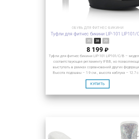
ОБУВЬ ДЛЯ ФИТНЕС-БИКИНИ
Туфли для фитнес бикини LIP-101 LIP101/
35
38
39
8 199
₽
Туфли для фитнес бикини LIP-101 LIP101/C/B – модел
соответствующая регламенту IFBB, но позволяющ
выступать в рамках соревнований других федераци
Высота подошвы – 1.9 см., высота каблука – 12.7 с
КУПИТЬ