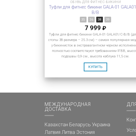
ОБУВЬ ДЛЯ ФИТНЕС-БИКИНИ
Туфли для фитнес бикини GALA-01 GALA01
B/B
35
36
38
39
7 999
₽
Туфли для фитнес бикини GALA-01 GALA01/C-B/B (д
стопы 38 размера – 25.3 см) – самая популярная мо
у бикинисток в экстравагантном черном исполнен
полностью соответствуют требованиям IFBB, высо
подошвы 0,9 см., высота каблука 11,5 см.
КУПИТЬ
МЕЖДУНАРОДНАЯ
ДЛ
ДОСТАВКА
Кон
Казахстан
Беларусь
Украина
Усл
Латвия
Литва
Эстония