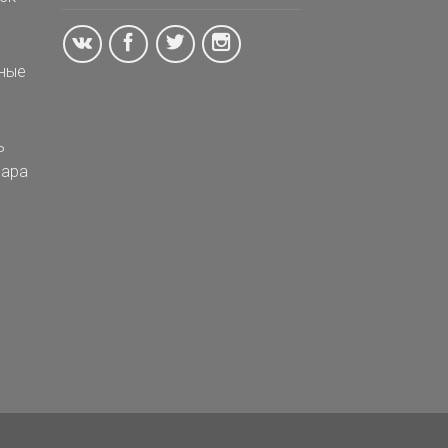
ные
ь
ара