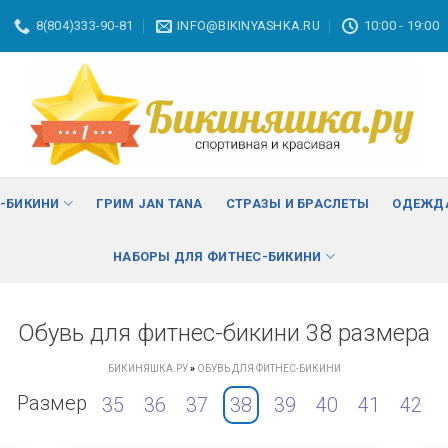
8(804)333-90-81
INFO@BIKINYASHKA.RU
10:00 - 19:00
С-БИКИНИ
ГРИМ JAN TANA
СТРАЗЫ И БРАСЛЕТЫ
ОДЕЖДА
НАБОРЫ ДЛЯ ФИТНЕС-БИКИНИ
Обувь для фитнес-бикини 38 размера
БИКИНЯШКА.РУ
»
ОБУВЬ ДЛЯ ФИТНЕС-БИКИНИ
Размер
35
36
37
38
39
40
41
42