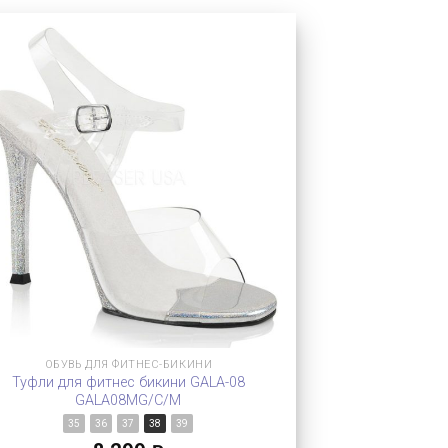
ОБУВЬ ДЛЯ ФИТНЕС-БИКИНИ
Туфли для фитнес бикини GALA-08
GALA08MG/C/M
35
36
37
38
39