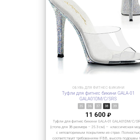
ОБУВЬ ДЛЯ ФИТНЕС-БИКИНИ
Туфли для фитнес бикини GALA-01
GALA01DM/C/SRS
35
36
37
38
39
11 600
₽
Туфли для фитнес бикини GALA-01 GALA01DM/C/S
(стопа для 38 размера – 25.3 см) – классическая мо
с неповторимым покрытием из страз. Полность
соответствует требованиям IFBB, высота подошвы 