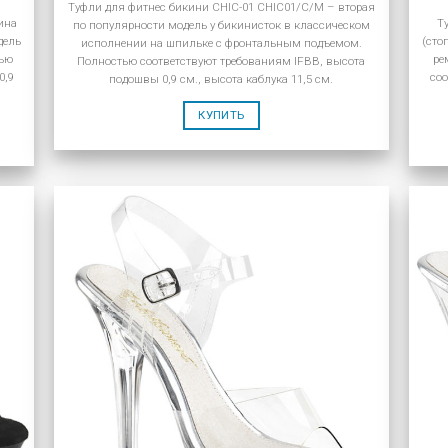
Туфли для фитнес бикини CHIC-01 CHIC01/C/M – вторая
ина
Т
по популярности модель у бикинисток в классическом
дель
(сто
исполнении на шпильке с фронтальным подъемом.
тью
ре
Полностью соответствуют требованиям IFBB, высота
0,9
соо
подошвы 0,9 см., высота каблука 11,5 см.
КУПИТЬ