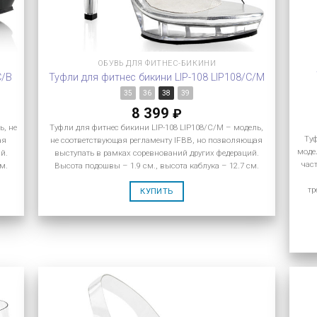
ОБУВЬ ДЛЯ ФИТНЕС-БИКИНИ
C/B
Туфли для фитнес бикини LIP-108 LIP108/C/M
35
36
38
39
8 399
₽
ь, не
Туфли для фитнес бикини LIP-108 LIP108/C/M – модель,
Ту
ая
не соответствующая регламенту IFBB, но позволяющая
моде
й.
выступать в рамках соревнований других федераций.
час
м.
Высота подошвы – 1.9 см., высота каблука – 12.7 см.
тр
КУПИТЬ