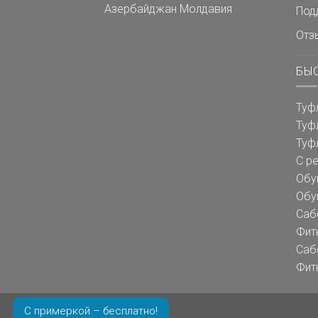
Азербайджан
Молдавия
Под
Отз
БЫ
Туф
Туф
Туф
С р
Обу
Обу
Саб
Фит
Саб
Фит
С примеркой – бесплатно!