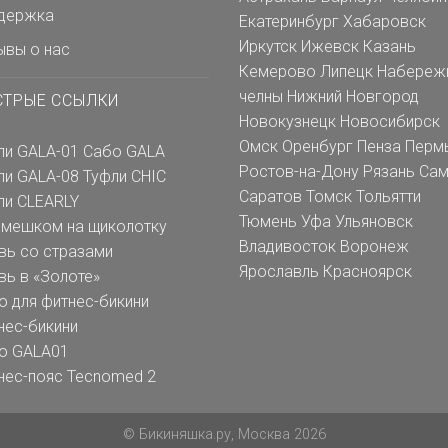
держка
Екатеринбург
Хабаровск
Иркутск
Ижевск
Казань
ывы о нас
Кемерово
Липецк
Набереж
челны
Нижний Новгород
СТРЫЕ ССЫЛКИ
Новокузнецк
Новосибирск
Омск
Оренбург
Пенза
Перм
ли GALA-01
Сабо GALA
Ростов-на-Дону
Рязань
Сам
ли GALA-08
Туфли CHIC
Саратов
Томск
Тольятти
ли CLEARLY
Тюмень
Уфа
Ульяновск
емешком на щиколотку
Владивосток
Воронеж
вь со стразами
Ярославль
Красноярск
вь в «Золоте»
о для фитнес-бикини
нес-бикини
о GALA01
нес-пояс Tecnomed 2
© Бикиняшка.ру, Москва 2026