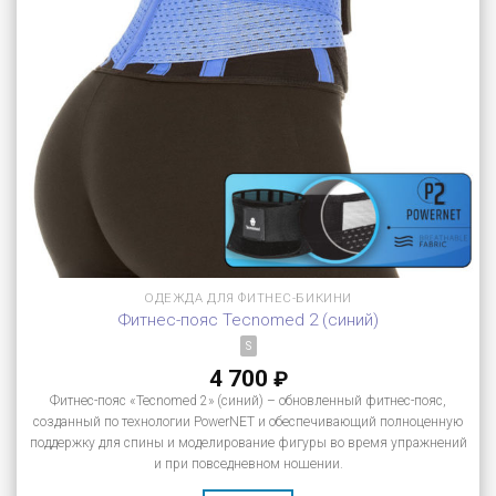
ОДЕЖДА ДЛЯ ФИТНЕС-БИКИНИ
Фитнес-пояс Tecnomed 2 (синий)
S
4 700
₽
Фитнес-пояс «Tecnomed 2» (синий) – обновленный фитнес-пояс,
созданный по технологии PowerNET и обеспечивающий полноценную
поддержку для спины и моделирование фигуры во время упражнений
и при повседневном ношении.