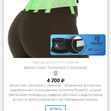
ОДЕЖДА ДЛЯ ФИТНЕС-БИКИНИ
Фитнес-пояс Tecnomed 2 (зеленый)
S
4 700
₽
Фитнес-пояс «Tecnomed 2» (зеленый) – обновленный фитнес-пояс,
разработанный с использованием технологии PowerNET, который
обеспечивает полноценную поддержку для спины и моделирование
фигуры во время упражнений и при повседневном ношении.
КУПИТЬ