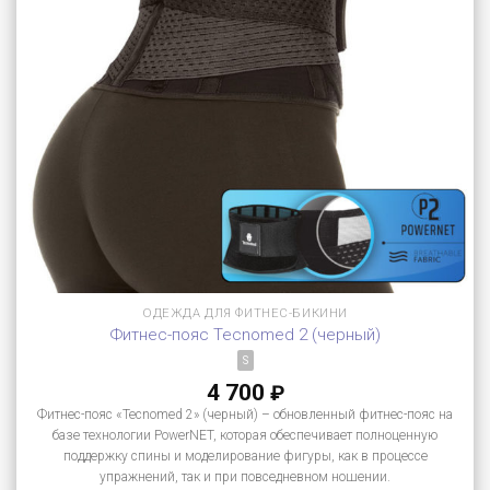
ОДЕЖДА ДЛЯ ФИТНЕС-БИКИНИ
Фитнес-пояс Tecnomed 2 (черный)
S
4 700
₽
Фитнес-пояс «Tecnomed 2» (черный) – обновленный фитнес-пояс на
базе технологии PowerNET, которая обеспечивает полноценную
поддержку спины и моделирование фигуры, как в процессе
упражнений, так и при повседневном ношении.