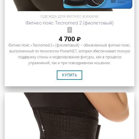
ОДЕЖДА ДЛЯ ФИТНЕС-БИКИНИ
Фитнес-пояс Tecnomed 2 (фиолетовый)
S
4 700
₽
Фитнес-пояс «Tecnomed 2» (фиолетовый) – обновленный фитнес-пояс,
выполненный по технологии PowerNET, которая обеспечивает полную
поддержку спины и моделирование фигуры, как в процессе
упражнений, так и при повседневном ношении.
КУПИТЬ