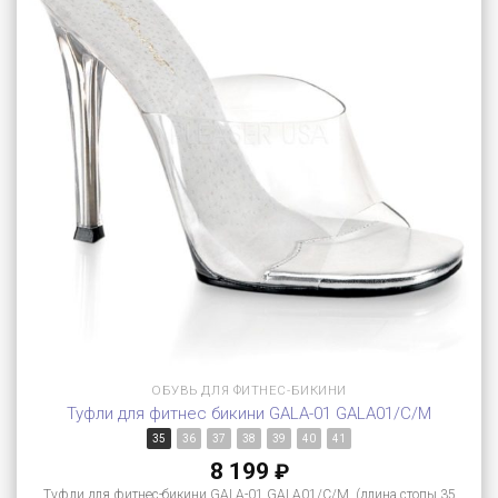
ОБУВЬ ДЛЯ ФИТНЕС-БИКИНИ
Туфли для фитнес бикини GALA-01 GALA01/C/M
35
36
37
38
39
40
41
8 199
₽
Туфли для фитнес-бикини GALA-01 GALA01/C/M (длина стопы 35