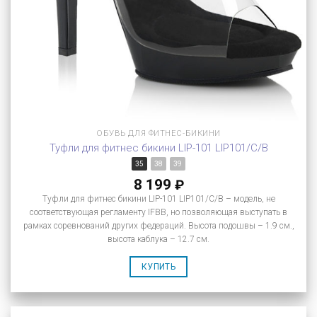
ОБУВЬ ДЛЯ ФИТНЕС-БИКИНИ
Туфли для фитнес бикини LIP-101 LIP101/C/B
35
38
39
8 199
₽
Туфли для фитнес бикини LIP-101 LIP101/C/B – модель, не
соответствующая регламенту IFBB, но позволяющая выступать в
рамках соревнований других федераций. Высота подошвы – 1.9 см.,
высота каблука – 12.7 см.
КУПИТЬ