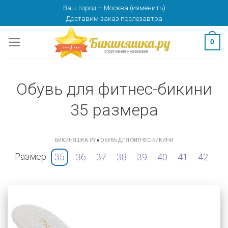
Skip
Ваш город
–
Москва
(
изменить
)
Доставим заказ
послезавтра
to
content
0
Обувь для фитнес-бикини
35 размера
БИКИНЯШКА.РУ
»
ОБУВЬ ДЛЯ ФИТНЕС-БИКИНИ
Размер
35
36
37
38
39
40
41
42