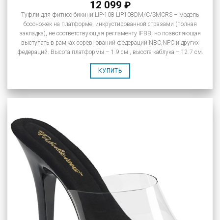
12 099
₽
Туфли для фитнес бикини LIP-108 LIP108DM/C/SMCRS – модель
босоножек на платформе, инкрустированной стразами (полная
закладка), не соответствующая регламенту IFBB, но позволяющая
выступать в рамках соревнований федераций NBC,NPC и других
федераций. Высота платформы – 1.9 см., высота каблука – 12.7 см.
КУПИТЬ