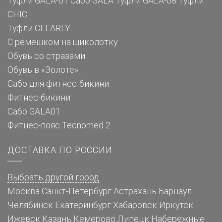
Туфли GALA-01
Сабо GALA
Туфли GALA-08
Туфли
CHIC
Туфли CLEARLY
С ремешком на щиколотку
Обувь со стразами
Обувь в «Золоте»
Сабо для фитнес-бикини
Фитнес-бикини
Сабо GALA01
Фитнес-пояс Tecnomed 2
ДОСТАВКА ПО РОССИИ
Выбрать другой город
Москва
Санкт-Петербург
Астрахань
Барнаул
Челябинск
Екатеринбург
Хабаровск
Иркутск
Ижевск
Казань
Кемерово
Липецк
Набережные