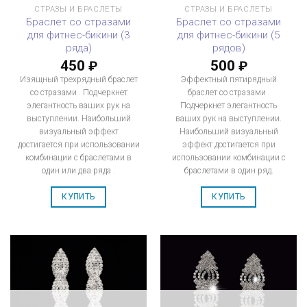
СТРАЗЫ И БРАСЛЕТЫ
СТРАЗЫ И БРАСЛЕТЫ
Браслет со стразами
Браслет со стразами
для фитнес-бикини (3
для фитнес-бикини (5
ряда)
рядов)
450
500
₽
₽
Изящный трехрядный браслет
Эффектный пятирядный
со стразами . Подчеркнет
браслет со стразами .
элегантность ваших рук на
Подчеркнет элегантность
выступлении. Наибольший
ваших рук на выступлении.
визуальный эффект
Наибольший визуальный
достигается при использовании
эффект достигается при
комбинации с браслетами в
использовании комбинации с
один или два ряда .
браслетами в один ряд.
КУПИТЬ
КУПИТЬ