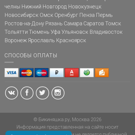
челны
Нижний Новгород
Новокузнецк
Новосибирск
Омск
Оренбург
Пенза
Пермь
Ростов-на-Дону
Рязань
Самара
Саратов
Томск
Тольятти
Тюмень
Уфа
Ульяновск
Владивосток
Воронеж
Ярославль
Красноярск
СПОСОБЫ ОПЛАТЫ
© Бикиняшка.ру, Москва 2026
Информация представленная на сайте носит
ознакомительный характер и не является публичной