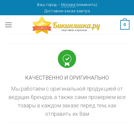
Skip
Ваш город
–
Москва
(
изменить
)
изменить
МОСКВА
Доставим заказ
завтра
to
content
0
КАЧЕСТВЕННО И ОРИГИНАЛЬНО
Мы работаем с оригинальной продукцией от
ведущих брендов, а также сами проверяем все
товары в каждом заказе перед тем, как
отправить их Вам