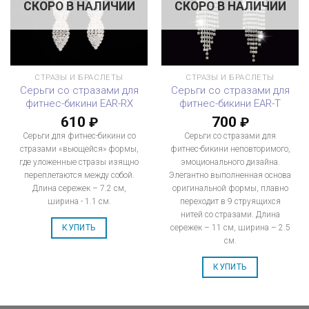
СКОРО В НАЛИЧИИ
СКОРО В НАЛИЧИИ
СТРАЗЫ И БРАСЛЕТЫ
СТРАЗЫ И БРАСЛЕТЫ
Серьги со стразами для
Серьги со стразами для
фитнес-бикини EAR-RX
фитнес-бикини EAR-T
610
700
₽
₽
Серьги для фитнес-бикини со
Серьги со стразами для
стразами «вьющейся» формы,
фитнес-бикини неповторимого,
где уложенные стразы изящно
эмоционального дизайна.
переплетаются между собой.
Элегантно выполненная основа
Длина сережек – 7.2 см,
оригинальной формы, плавно
ширина - 1.1 см.
переходит в 9 струящихся
нитей со стразами. Длина
сережек – 11 см, ширина – 2.5
КУПИТЬ
см.
КУПИТЬ