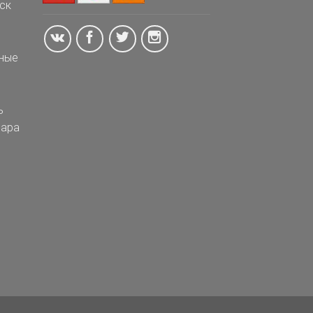
ск
ные
ь
ара