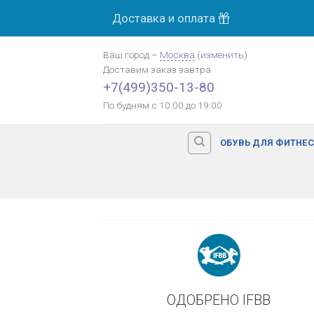
Skip
Доставка и оплата
МОСК
to
content
Ваш город
–
Москва
(
изменить
)
Доставим заказ
завтра
Оплата картой банка
+7(499)350-13-80
По будням с 10:00 до 19:00
ОБУВЬ ДЛЯ ФИТНЕ
ОДОБРЕНО IFBB