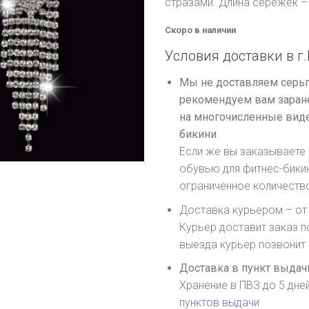
стразами. Длина сережек – 
Скоро в наличии
Условия доставки в г.
Мы не доставляем серьг
рекомендуем вам заране
на многочисленные виде
бикини
.
Если же вы заказываете 
обувью для фитнес-бики
ограниченное количеств
Доставка курьером – от 
Курьер доставит заказ п
выезда курьер позвонит
Доставка в пункт выдачи
Хранение в ПВЗ до 5 дне
пунктов выдачи