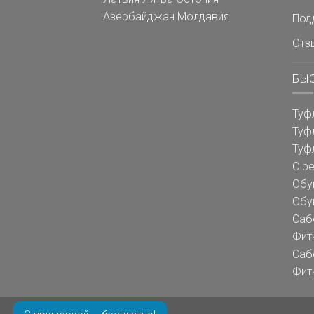
Азербайджан
Молдавия
Под
Отз
БЫ
Туф
Туф
Туф
С р
Обу
Обу
Саб
Фит
Саб
Фит