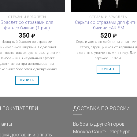
СТРАЗЫ И БРАСЛЕТЫ
СТРАЗЫ И БРАСЛЕТЫ
Браслет со стразами для
Серьги со стразами для фитн
фитнес-бикини (1 ряд)
бикини EAR-SM
350
520
₽
₽
Изящный браслет со стразами
Серьги для фитнес-бикини с нитями
инимальной ширины. Подчеркнет
страз, струящимися от вершины и
антность ваших рук на выступлении.
элегантно утонченными к низу. Дли
Наибольший визуальный эффект
сережек – 10 см.
достигается при использовании
КУПИТЬ
скольких браслетов одновременно.
КУПИТЬ
Я ПОКУПАТЕЛЕЙ
ДОСТАВКА ПО РОССИИ
такты
Выбрать другой город
Москва
Санкт-Петербург
овия доставки и оплаты