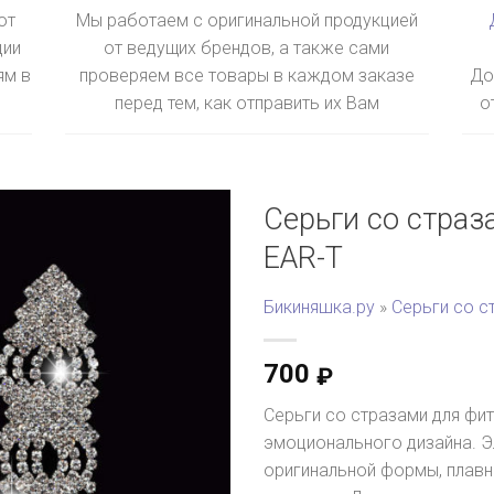
ют
Мы работаем с оригинальной продукцией
ции
от ведущих брендов, а также сами
ям в
проверяем все товары в каждом заказе
До
перед тем, как отправить их Вам
о
Серьги со страз
EAR-T
Бикиняшка.ру
»
Серьги со с
700
₽
Серьги со стразами для фи
эмоционального дизайна. Э
оригинальной формы, плавно