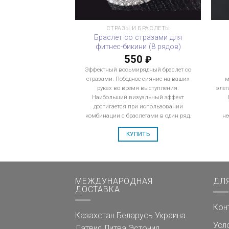
СТРАЗЫ И БРАСЛЕТЫ
Браслет со стразами для
фитнес-бикини (8 рядов)
550
₽
Эффектный восьмирядный браслет со
стразами. Победное сияние на ваших
м
руках во время выступления.
элег
Наибольший визуальный эффект
достигается при использовании
комбинации с браслетами в один ряд.
не
КУПИТЬ
МЕЖДУНАРОДНАЯ
ДЛ
ДОСТАВКА
Кон
Казахстан
Беларусь
Украина
Усл
Латвия
Литва
Эстония