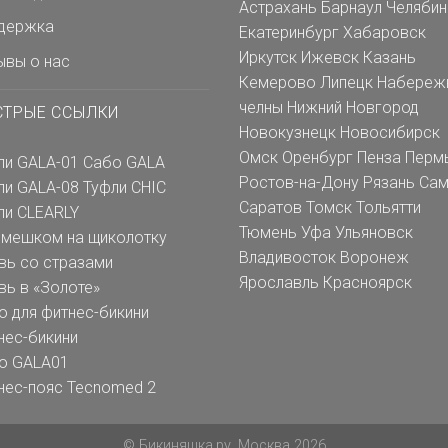
Астрахань
Барнаул
Челябин
держка
Екатеринбург
Хабаровск
Иркутск
Ижевск
Казань
ывы о нас
Кемерово
Липецк
Набереж
челны
Нижний Новгород
СТРЫЕ ССЫЛКИ
Новокузнецк
Новосибирск
Омск
Оренбург
Пенза
Перм
ли GALA-01
Сабо GALA
Ростов-на-Дону
Рязань
Сам
ли GALA-08
Туфли CHIC
Саратов
Томск
Тольятти
ли CLEARLY
Тюмень
Уфа
Ульяновск
емешком на щиколотку
Владивосток
Воронеж
вь со стразами
Ярославль
Красноярск
вь в «Золоте»
о для фитнес-бикини
нес-бикини
о GALA01
нес-пояс Tecnomed 2
© Бикиняшка.ру, Москва 2026