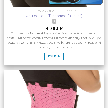
ОДЕЖДА ДЛЯ ФИТНЕС-БИКИНИ
Фитнес-пояс Tecnomed 2 (синий)
S
4 700
₽
Фитнес-пояс «Tecnomed 2» (синий) – обновленный фитнес-пояс,
созданный по технологии PowerNET и обеспечивающий полноценную
поддержку для спины и моделирование фигуры во время упражнений
и при повседневном ношении.
КУПИТЬ