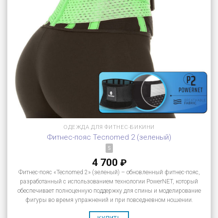
ОДЕЖДА ДЛЯ ФИТНЕС-БИКИНИ
Фитнес-пояс Tecnomed 2 (зеленый)
S
4 700
₽
Фитнес-пояс «Tecnomed 2» (зеленый) – обновленный фитнес-пояс,
разработанный с использованием технологии PowerNET, который
обеспечивает полноценную поддержку для спины и моделирование
фигуры во время упражнений и при повседневном ношении.