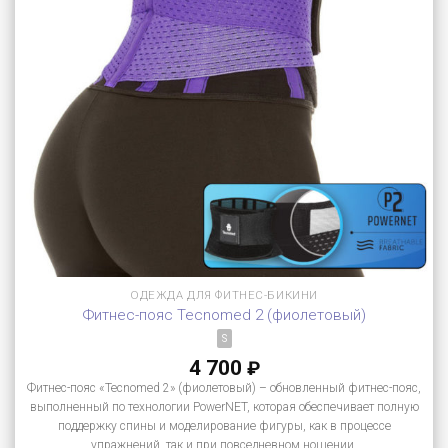
ОДЕЖДА ДЛЯ ФИТНЕС-БИКИНИ
Фитнес-пояс Tecnomed 2 (фиолетовый)
S
4 700
₽
Фитнес-пояс «Tecnomed 2» (фиолетовый) – обновленный фитнес-пояс,
выполненный по технологии PowerNET, которая обеспечивает полную
поддержку спины и моделирование фигуры, как в процессе
упражнений, так и при повседневном ношении.