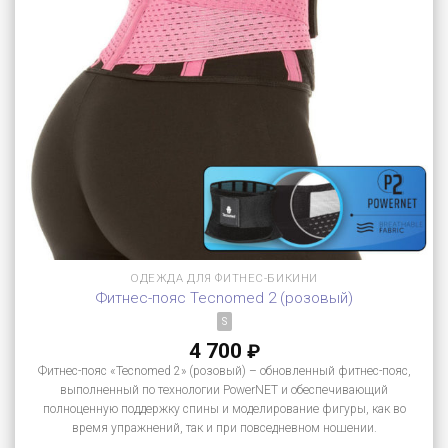
ОДЕЖДА ДЛЯ ФИТНЕС-БИКИНИ
Фитнес-пояс Tecnomed 2 (розовый)
S
4 700
₽
Фитнес-пояс «Tecnomed 2» (розовый) – обновленный фитнес-пояс,
выполненный по технологии PowerNET и обеспечивающий
полноценную поддержку спины и моделирование фигуры, как во
время упражнений, так и при повседневном ношении.