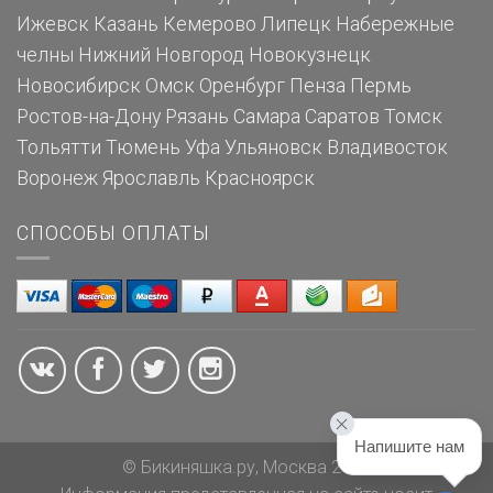
Ижевск
Казань
Кемерово
Липецк
Набережные
челны
Нижний Новгород
Новокузнецк
Новосибирск
Омск
Оренбург
Пенза
Пермь
Ростов-на-Дону
Рязань
Самара
Саратов
Томск
Тольятти
Тюмень
Уфа
Ульяновск
Владивосток
Воронеж
Ярославль
Красноярск
СПОСОБЫ ОПЛАТЫ
Напишите нам
© Бикиняшка.ру, Москва 2026