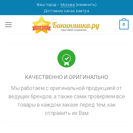
Skip
Ваш город
–
Москва
(
изменить
)
изменить
МОСКВА
Доставим заказ
завтра
to
content
0
КАЧЕСТВЕННО И ОРИГИНАЛЬНО
Мы работаем с оригинальной продукцией от
ведущих брендов, а также сами проверяем все
товары в каждом заказе перед тем, как
отправить их Вам