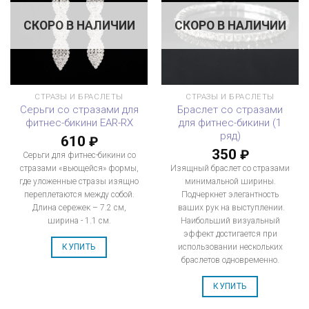
СКОРО В НАЛИЧИИ
СКОРО В НАЛИЧИИ
СТРАЗЫ И БРАСЛЕТЫ
СТРАЗЫ И БРАСЛЕТЫ
Серьги со стразами для
Браслет со стразами
фитнес-бикини EAR-RX
для фитнес-бикини (1
ряд)
610
₽
350
₽
Серьги для фитнес-бикини со
стразами «вьющейся» формы,
Изящный браслет со стразами
где уложенные стразы изящно
минимальной ширины.
переплетаются между собой.
Подчеркнет элегантность
Длина сережек – 7.2 см,
ваших рук на выступлении.
ширина - 1.1 см.
Наибольший визуальный
эффект достигается при
использовании нескольких
КУПИТЬ
браслетов одновременно.
КУПИТЬ