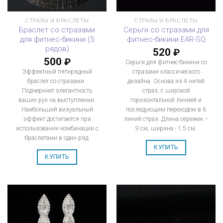
СТРАЗЫ И БРАСЛЕТЫ
СТРАЗЫ И БРАСЛЕТЫ
Браслет со стразами
Серьги со стразами для
для фитнес-бикини (5
фитнес-бикини EAR-SQ
рядов)
520
₽
500
₽
Серьги для фитнес-бикини со
Эффектный пятирядный
стразами классического
браслет со стразами .
дизайна. Основа из 4 нитей
Подчеркнет элегантность
страз, с широкой
ваших рук на выступлении.
горизонтальной линией и
Наибольший визуальный
последующим переходом в 6
эффект достигается при
линий страз. Длина сережек –
использовании комбинации с
9 см, ширина - 1.5 см.
браслетами в один ряд.
КУПИТЬ
КУПИТЬ