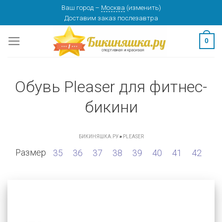
Skip
Ваш город
–
Москва
(
изменить
)
Доставим заказ
послезавтра
to
content
0
Обувь Pleaser для фитнес-
бикини
БИКИНЯШКА.РУ
»
PLEASER
Размер
35
36
37
38
39
40
41
42