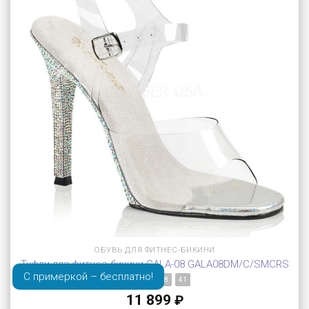
ОБУВЬ ДЛЯ ФИТНЕС-БИКИНИ
Туфли для фитнес бикини GALA-08 GALA08DM/C/SMCRS
С примеркой – бесплатно!
35
37
38
41
11 899
₽