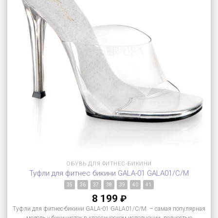
ОБУВЬ ДЛЯ ФИТНЕС-БИКИНИ
Туфли для фитнес бикини GALA-01 GALA01/C/M
35
36
37
38
39
40
41
8 199
₽
Туфли для фитнес-бикини GALA-01 GALA01/C/M – самая популярная
модель у бикинисток в классическом исполнении, полностью